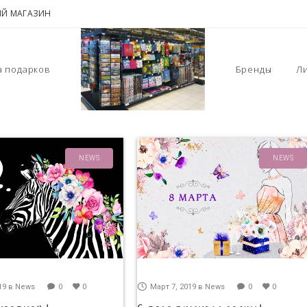
Й МАГАЗИН
а подарков
Бренды
Л
NEWS
NEWS
19
в
News
0
0
Март 7, 2019
в
News
0
0