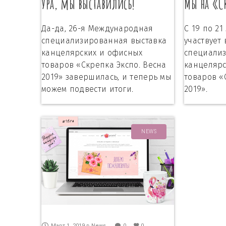
Ура, мы выставились!
Мы на «С
Да-да, 26-я Международная
С 19 по 21
специализированная выставка
участвует
канцелярских и офисных
специали
товаров «Скрепка Экспо. Весна
канцелярс
2019» завершилась, и теперь мы
товаров «
можем подвести итоги.
2019».
NEWS
Март 1, 2019
в
News
0
0