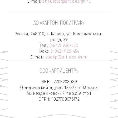
E-mail:
shaulova@art-design.ru
АО «КАРТОН-ПОЛИГРАФ»
Россия, 248010, г. Калуга, ул. Комсомольская
роща, 39
Тел.:
(4842) 926-450
Факс:
(4842) 926-454
E-mail:
zaokp@art-design.ru
ООО «АРТИЦЕНТР»
ИНН 7705208089
Юридический адрес: 125375, г. Москва,
М.Гнездниковский пер.д.9 стр.1
ОГРН: 1027700076172