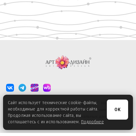
О компании
Лицензии
Студия
Новости
Сайт использует технические cookie-файлы,
необходимые для корректной работы сайта.
Контакты
Правила использования
OK
Продолжая использование сайта, вы
Политика в отношении персональных данных
соглашаетесь с их использованием.
Подробнее